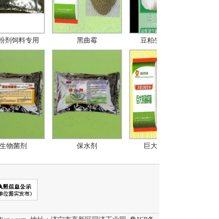
剂饲料专用
黑曲霉
豆粕生物有机肥
物菌剂
保水剂
巨大芽孢杆菌