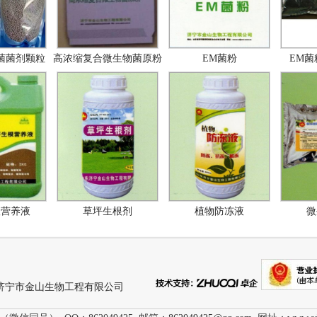
剂颗粒
高浓缩复合微生物菌原粉
EM菌粉
EM菌粉
养液
草坪生根剂
植物防冻液
微生
济宁市金山生物工程有限公司