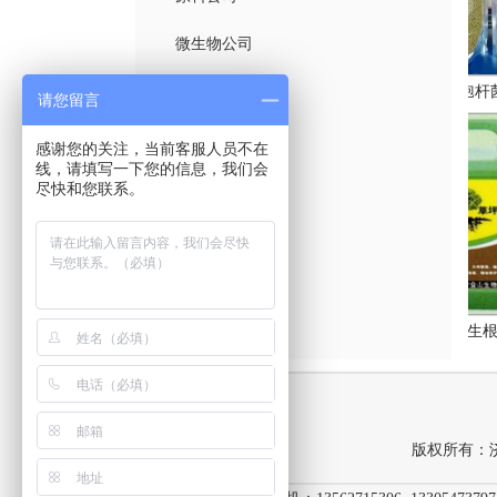
微生物公司
肥
厕所便池用除臭剂
冲施肥公司
除臭剂公司
枯草芽孢杆菌菌
请您留言
大量元素公司
感谢您的关注，当前客服人员不在
线，请填写一下您的信息，我们会
园林公司
尽快和您联系。
有机肥公司
水产公司
食用菌公司
纯品磷酸二氢钾
金品硝酸钙
草坪生根营
版权所有：