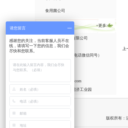
食用菌公司
联系方式
+更多>>
请您留言
济宁市金山生物工程有限公司
感谢您的关注，当前客服人员不在
线，请填写一下您的信息，我们会
联系人：韩经理
上
尽快和您联系。
手机：13305473797（电话微信同号）
13562715306
Q Q：862049425
邮箱：
862049425@qq.com
地址：济宁市高新区同济工业园
版权所有：