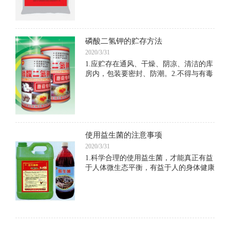
磷酸二氢钾的贮存方法
2020/3/31
1.应贮存在通风、干燥、阴凉、清洁的库
房内，包装要密封、防潮。2.不得与有毒
物品和其他污染物品共贮混运。3.运输时
要防雨淋和烈日暴晒。装卸时要小心轻
放，防止包装破损。4.失火时，可用水、
沙土、各种灭火
使用益生菌的注意事项
2020/3/31
1.科学合理的使用益生菌，才能真正有益
于人体微生态平衡，有益于人的身体健康
和免疫功能的增强 。2.研究表明，一个
成年人体内细菌大概有1.5公斤，这么多
的细菌，大部分为细菌中的“和平主义者”