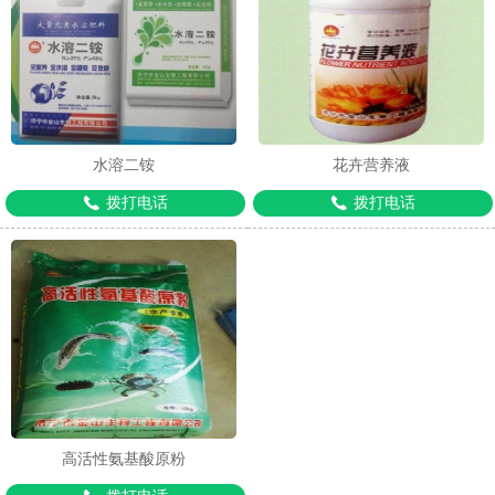
1
2
3
水溶二铵
花卉营养液
拨打电话
拨打电话
高活性氨基酸原粉