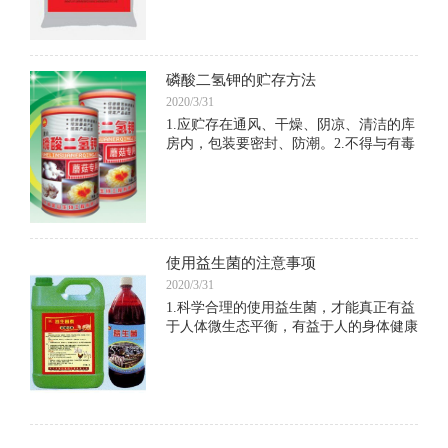
磷酸二氢钾的贮存方法
2020/3/31
1.应贮存在通风、干燥、阴凉、清洁的库
房内，包装要密封、防潮。2.不得与有毒
物品和其他污染物品共贮混运。3.运输时
要防雨淋和烈日暴晒。装卸时要小心轻
放，防止包装破损。4.失火时，可用水、
沙土、各种灭火
使用益生菌的注意事项
2020/3/31
1.科学合理的使用益生菌，才能真正有益
于人体微生态平衡，有益于人的身体健康
和免疫功能的增强 。2.研究表明，一个
成年人体内细菌大概有1.5公斤，这么多
的细菌，大部分为细菌中的“和平主义者”