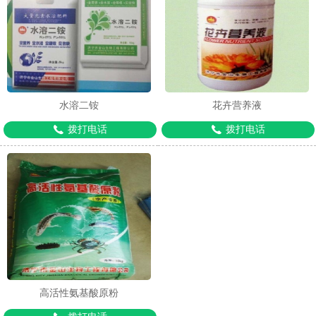
1
2
3
水溶二铵
花卉营养液
拨打电话
拨打电话
高活性氨基酸原粉